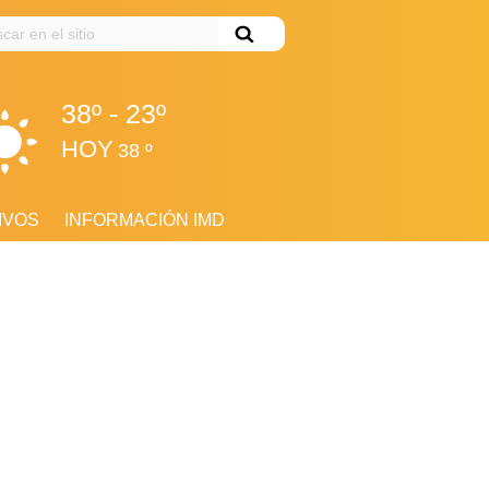
ar
38º - 23º
HOY
38 º
IVOS
INFORMACIÓN IMD