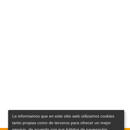
Le informamos que en este sitio web utilizamos cookies
tanto propias como de terceros para ofrecer un mejor
servicio, de acuerdo con sus hábitos de navegación.