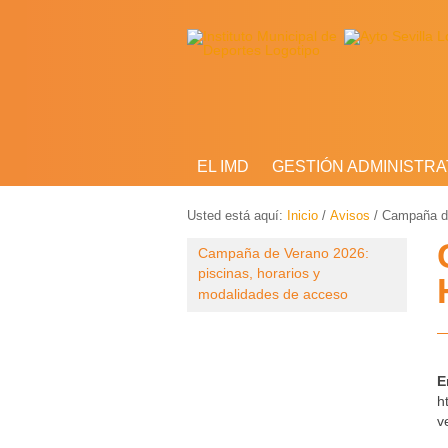
EL IMD
GESTIÓN ADMINISTRA
Usted está aquí:
Inicio
/
Avisos
/
Campaña de
Campaña de Verano 2026:
piscinas, horarios y
modalidades de acceso
E
h
v