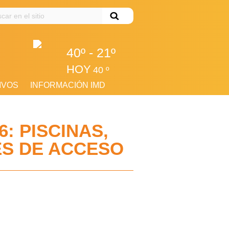
ar
40º - 21º
HOY
40 º
IVOS
INFORMACIÓN IMD
: PISCINAS,
ES DE ACCESO