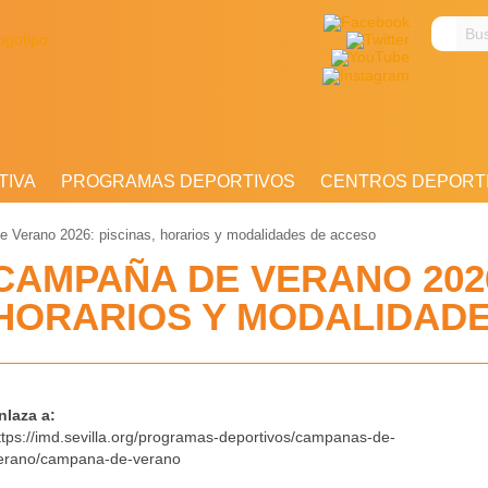
Busc
en
el
sitio
TIVA
PROGRAMAS DEPORTIVOS
CENTROS DEPORT
 Verano 2026: piscinas, horarios y modalidades de acceso
CAMPAÑA DE VERANO 2026
HORARIOS Y MODALIDAD
nlaza a:
ttps://imd.sevilla.org/programas-deportivos/campanas-de-
erano/campana-de-verano