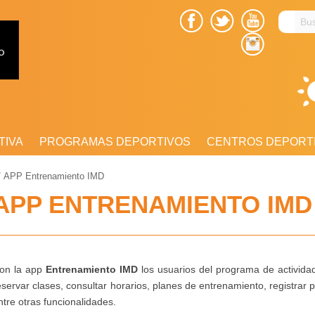
Busc
en
el
sitio
TIVA
PROGRAMAS DEPORTIVOS
CENTROS DEPORT
/
APP Entrenamiento IMD
APP ENTRENAMIENTO IMD
on la app
Entrenamiento IMD
los usuarios del programa de actividad
eservar clases, consultar horarios, planes de entrenamiento, registrar 
ntre otras funcionalidades.