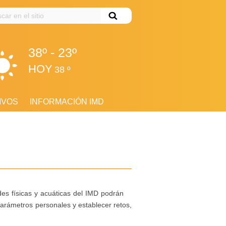
ar
38º - 23º
HOY
38 º
IVOS
INFORMACIÓN IMD
es físicas y acuáticas del IMD podrán
parámetros personales y establecer retos,