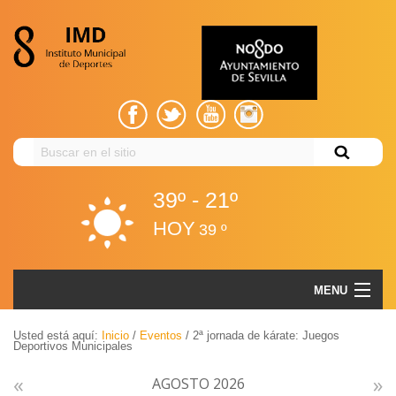
Buscar
en
el
39º - 21º
sitio
HOY
39 º
2ª jornada de kárate: Juegos Deportivos Municipales
MENU
Volver
EL IMD
Usted está aquí:
Inicio
/
Eventos
/
2ª jornada de kárate: Juegos
Deportivos Municipales
Volver
GESTIÓN ADMINISTRATIVA
«
»
El
AGOSTO 2026