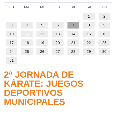
IMD
PROGRAMAS DEPORTIVOS
Gestión
LU
MA
MI
JU
VI
SÁ
DO
Administrativa
Volver
CENTROS DEPORTIVOS
1
2
Quienes
Somos
3
4
5
6
7
8
9
Volver
INFORMACIÓN IMD
Ordenanza
Centros
10
11
12
13
14
15
16
de
Deportivos
Estatutos
Información
precios
17
18
19
20
21
22
23
IMD
públicos
Mapa
24
25
26
27
28
29
30
Estructura
interactivo
y
31
Solicitud
Procesos
Sedes
de
selectivos
2ª JORNADA DE
Reglamento
administrativas
inclusión
para
de
KÁRATE: JUEGOS
en
la
régimen
Horario
DEPORTIVOS
el
contratación
interno
de
calendario
MUNICIPALES
de
de
atención
deportivo
Personal
los
al
de
del
centros