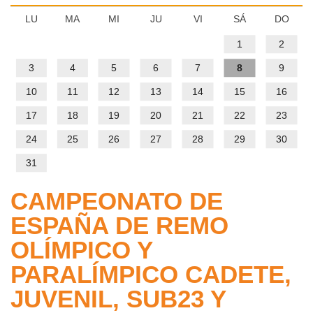
Volver
GESTIÓN ADMINISTRATIVA
El
LU
MA
MI
JU
VI
SÁ
DO
IMD
PROGRAMAS DEPORTIVOS
1
2
Gestión
3
4
5
6
7
8
9
Administrativa
Volver
CENTROS DEPORTIVOS
Quienes
10
11
12
13
14
15
16
Somos
Volver
INFORMACIÓN IMD
Ordenanza
Centros
17
18
19
20
21
22
23
de
Deportivos
Estatutos
24
25
26
27
28
29
30
Información
precios
IMD
31
públicos
Mapa
Estructura
interactivo
CAMPEONATO DE
y
Solicitud
Procesos
Sedes
ESPAÑA DE REMO
de
selectivos
Reglamento
administrativas
inclusión
para
OLÍMPICO Y
de
en
la
régimen
PARALÍMPICO CADETE,
Horario
el
contratación
interno
de
JUVENIL, SUB23 Y
calendario
de
de
atención