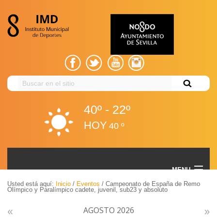
Buscar
en
el
40º - 22º
sitio
HOY
40 º
Campeonato de España de Remo Olímpico y
MENU
Paralímpico cadete, juvenil, sub23 y absoluto
Usted está aquí:
Inicio
/
Eventos
/
Campeonato de España de Remo
Olímpico y Paralímpico cadete, juvenil, sub23 y absoluto
Volver
EL IMD
«
»
AGOSTO 2026