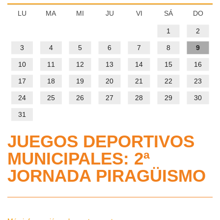
IMD
PROGRAMAS DEPORTIVOS
Gestión
LU
MA
MI
JU
VI
SÁ
DO
Administrativa
Volver
CENTROS DEPORTIVOS
1
2
Quienes
Somos
3
4
5
6
7
8
9
Volver
INFORMACIÓN IMD
Ordenanza
Centros
10
11
12
13
14
15
16
de
Deportivos
Estatutos
Información
precios
17
18
19
20
21
22
23
IMD
públicos
Mapa
24
25
26
27
28
29
30
Estructura
interactivo
y
31
Solicitud
Procesos
Sedes
de
selectivos
JUEGOS DEPORTIVOS
Reglamento
administrativas
inclusión
para
de
MUNICIPALES: 2ª
en
la
régimen
Horario
JORNADA PIRAGÜISMO
el
contratación
interno
de
calendario
de
de
atención
deportivo
Personal
los
al
de
del
centros