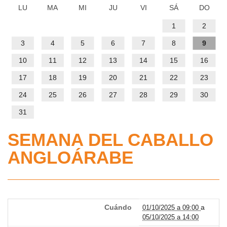
IMD
PROGRAMAS DEPORTIVOS
LU
MA
MI
JU
VI
SÁ
DO
Gestión
1
2
Administrativa
Volver
CENTROS DEPORTIVOS
Quienes
3
4
5
6
7
8
9
Somos
Volver
INFORMACIÓN IMD
Ordenanza
Centros
10
11
12
13
14
15
16
de
Deportivos
Estatutos
17
18
19
20
21
22
23
Información
precios
IMD
24
25
26
27
28
29
30
públicos
Mapa
Estructura
31
interactivo
y
Solicitud
Procesos
Sedes
SEMANA DEL CABALLO
de
selectivos
Reglamento
administrativas
inclusión
ANGLOÁRABE
para
de
en
la
régimen
Horario
el
contratación
interno
de
calendario
de
de
atención
deportivo
Cuándo
a
Personal
01/10/2025 a 09:00
los
al
05/10/2025 a 14:00
de
del
centros