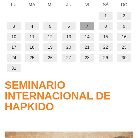
IMD
PROGRAMAS DEPORTIVOS
LU
MA
MI
JU
VI
SÁ
DO
Gestión
1
2
Administrativa
Volver
CENTROS DEPORTIVOS
Quienes
3
4
5
6
7
8
9
Somos
Volver
INFORMACIÓN IMD
Ordenanza
Centros
10
11
12
13
14
15
16
de
Deportivos
Estatutos
17
18
19
20
21
22
23
Información
precios
IMD
24
25
26
27
28
29
30
públicos
Mapa
Estructura
31
interactivo
y
Solicitud
Procesos
Sedes
SEMINARIO
de
selectivos
Reglamento
administrativas
inclusión
INTERNACIONAL DE
para
de
en
la
HAPKIDO
régimen
Horario
el
contratación
interno
de
calendario
de
de
atención
deportivo
Personal
los
al
de
del
centros