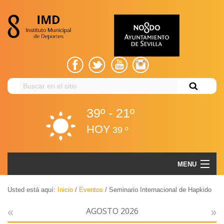
Buscar
en
el
39º - 21º
sitio
HOY
39 º
Seminario Internacional de Hapkido
MENU
Volver
EL IMD
Usted está aquí:
Inicio
/
Eventos
/
Seminario Internacional de Hapkido
«
»
Volver
GESTIÓN ADMINISTRATIVA
AGOSTO 2026
El