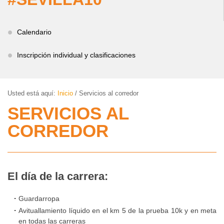
IMD
PROGRAMAS DEPORTIVOS
Gestión
Administrativa
Volver
CENTROS DEPORTIVOS
Calendario
Quienes
Somos
Volver
INFORMACIÓN IMD
Ordenanza
Inscripción individual y clasificaciones
Centros
de
Deportivos
Estatutos
Información
precios
IMD
Usted está aquí:
Inicio
/
Servicios al corredor
públicos
Mapa
Estructura
SERVICIOS AL
interactivo
y
Solicitud
Procesos
CORREDOR
Sedes
de
selectivos
Reglamento
administrativas
inclusión
para
de
en
la
régimen
Horario
El día de la carrera:
el
contratación
interno
de
calendario
de
de
Guardarropa
atención
deportivo
Personal
los
Avituallamiento líquido en el km 5 de la prueba 10k y en meta
al
de
del
en todas las carreras
centros