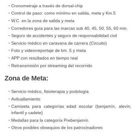
público,
eventos
IMD
Cronometraje a través de dorsal-chip
deportivos
Registro
deportivos
Control de paso: como mínimo en salida, meta y Km.5
municipales
y
que
W.C. en la zona de salida y meta
Trámites
de
se
Corredores guía para las marcas sub 40, 45, 50, 55, 60 min.
en
Reserva
apertura
Seguro de accidentes y seguro de responsabilidad civil
desarrollen
línea
y
de
Servicio médico en caravana de carrera (Circuito)
en
Gestión
los
Foto y videorreportaje de km. 5 y meta
la
Perfil
de
APP con resultados en tiempo real
centros
vía
del
Instalaciones
Retransmisión por streaming del recorrido
deportivos
pública
Contratante
Deportivas
de
Zona de Meta:
IMD
gestión
Circuito
en
Abono
directa
Servicio médico, fisioterapia y podología
de
Plataforma
Deporte
Avituallamiento
Parques/Urbanos
del
Camiseta para categorías edad escolar (benjamín, alevín,
Relación
infantil y cadete)
Estado
Gestión
de
Plan
Medallas para la categoría Prebenjamín
Administrativa
Puestos
Otros posibles obsequios de los patrocinadores
Local
Normas
de
de
de