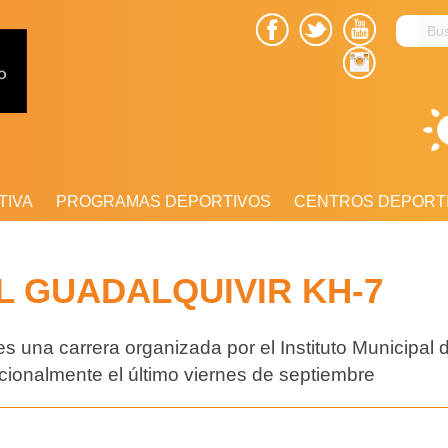
Busc
en
el
sitio
TIVA
PROGRAMAS DEPORTIVOS
CENTROS DEPORT
 GUADALQUIVIR KH-7
es una carrera organizada por el Instituto Municipal
icionalmente el último viernes de septiembre