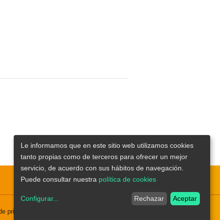
Le informamos que en este sitio web utilizamos cookies
tanto propias como de terceros para ofrecer un mejor
servicio, de acuerdo con sus hábitos de navegación.
Puede consultar nuestra
política de cookies
Configurar
...
Rechazar
Aceptar
 de privacidad
Aviso legal