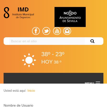
Buscar
en
el
38º - 23º
sitio
HOY
38 º
Instituto Municipal de Deportes - Ayuntamiento de
MENU
Sevilla
Usted está aquí:
Inicio
Volver
EL IMD
Nombre de Usuario