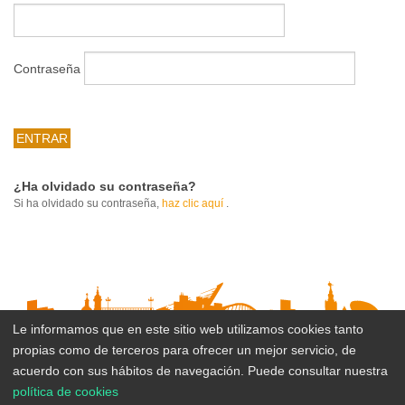
Volver
GESTIÓN ADMINISTRATIVA
El
IMD
PROGRAMAS DEPORTIVOS
Gestión
Contraseña
Administrativa
Volver
CENTROS DEPORTIVOS
Quienes
Somos
Volver
INFORMACIÓN IMD
Ordenanza
Centros
de
Deportivos
Estatutos
Información
¿Ha olvidado su contraseña?
precios
Si ha olvidado su contraseña,
haz clic aquí
.
IMD
públicos
Mapa
Estructura
interactivo
y
Solicitud
Procesos
Sedes
de
selectivos
Reglamento
administrativas
inclusión
para
de
Le informamos que en este sitio web utilizamos cookies tanto
en
la
régimen
propias como de terceros para ofrecer un mejor servicio, de
Horario
Suscribirse al boletín
el
contratación
interno
acuerdo con sus hábitos de navegación. Puede consultar nuestra
de
calendario
de
política de cookies
de
atención