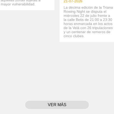
aquellas zonas sujetas a
21-07-2026
mayor vulnerabilidad.
La décima edición de la Triana
Rowing Night se disputa el
miércoles 22 de julio frente a
la calle Betis de 21:00 a 23:30
horas enmarcada en los actos
de la Velá con 26 tripulaciones
y un centenar de remeros de
cinco clubes.
VER MÁS