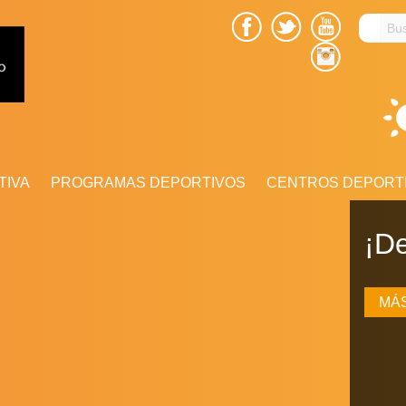
Busc
en
el
sitio
TIVA
PROGRAMAS DEPORTIVOS
CENTROS DEPORT
Zu
¡De
Sev
MÁ
MÁ