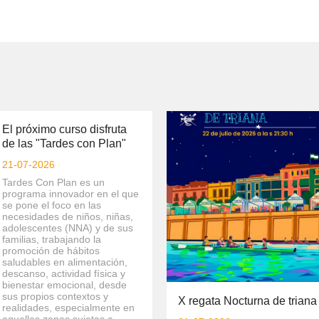
prevención
del
acoso
y
abuso
sexual
a
menores
X
El próximo curso disfruta
regata
de las "Tardes con Plan"
Nocturna
21-07-2026
de
Tardes Con Plan es un
triana
programa innovador en el que
se pone el foco en las
necesidades de niños, niñas,
adolescentes (NNA) y de sus
familias, trabajando la
promoción de hábitos
saludables en alimentación,
descanso, actividad física y
bienestar emocional, desde
sus propios contextos y
X regata Nocturna de triana
realidades, especialmente en