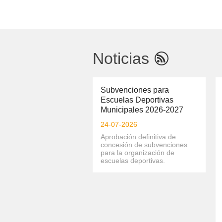
IMD
en
Plataforma
del
Estado
Noticias
Subvenciones para
Escuelas Deportivas
Municipales 2026-2027
24-07-2026
Aprobación definitiva de
concesión de subvenciones
para la organización de
escuelas deportivas.