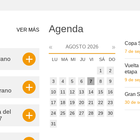
Agenda
VER MÁS
Copa S
«
»
AGOSTO 2026
7 de se
+
rano
LU
MA
MI
JU
VI
SÁ
DO
Vuelta 
1
2
etapa
9 de se
3
4
5
6
7
8
9
+
erano
10
11
12
13
14
15
16
Gran S
30 de s
17
18
19
20
21
22
23
+
 del
24
25
26
27
28
29
30
7
31