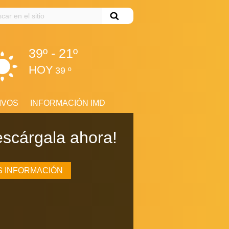
ar
39º - 21º
HOY
39 º
IVOS
INFORMACIÓN IMD
rich Maratón de
scárgala ahora!
illa
S INFORMACIÓN
S INFORMACIÓN