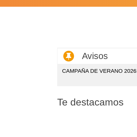
Avisos
APROBACIÓN DEFINITIVA 
MUNICIPALES
Te destacamos
Perfil
Portal
del
de
Contratante
transpare