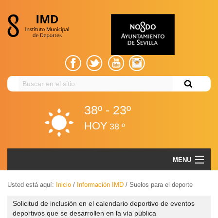
Buscar
en
el
38º - 23º
sitio
HOY
38 º
Suelos para el deporte
MENU
Volver
EL IMD
Usted está aquí:
Inicio
/
Información IMD
/
Suelos para el deporte
Volver
GESTIÓN ADMINISTRATIVA
Solicitud de inclusión en el calendario deportivo de eventos
El
deportivos que se desarrollen en la vía pública