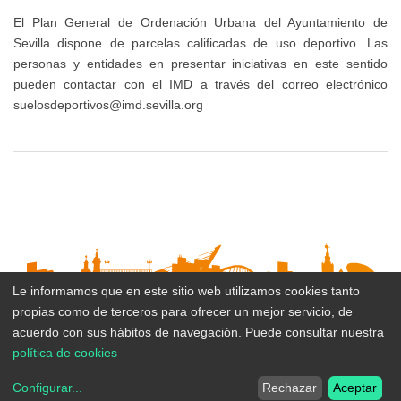
público,
eventos
IMD
deportivos
El Plan General de Ordenación Urbana del Ayuntamiento de
Registro
deportivos
Sevilla dispone de parcelas calificadas de uso deportivo. Las
municipales
y
que
personas y entidades en presentar iniciativas en este sentido
Trámites
de
se
pueden contactar con el IMD a través del correo electrónico
en
Reserva
apertura
suelosdeportivos@imd.sevilla.org
desarrollen
línea
y
de
en
Gestión
los
la
Perfil
de
centros
vía
del
Instalaciones
deportivos
pública
Contratante
Deportivas
de
IMD
gestión
Circuito
en
Abono
directa
de
Plataforma
Le informamos que en este sitio web utilizamos cookies tanto
Deporte
Parques/Urbanos
del
propias como de terceros para ofrecer un mejor servicio, de
Suscribirse al boletín
Relación
acuerdo con sus hábitos de navegación. Puede consultar nuestra
Estado
Gestión
de
Plan
política de cookies
Administrativa
Puestos
Inicio
Area privada
Mapa del Sitio
Accesibilidad
Datos de
Local
Normas
Configurar
...
Rechazar
Aceptar
de
de
contacto y direcciones
Politica de privacidad
Aviso legal
de