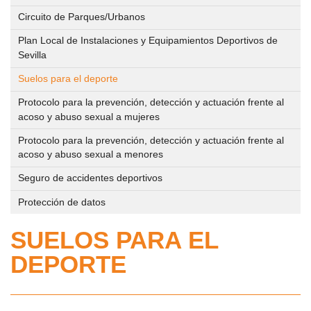
IMD
PROGRAMAS DEPORTIVOS
Gestión
Circuito de Parques/Urbanos
Administrativa
Volver
CENTROS DEPORTIVOS
Plan Local de Instalaciones y Equipamientos Deportivos de
Quienes
Sevilla
Somos
Volver
INFORMACIÓN IMD
Ordenanza
Centros
Suelos para el deporte
de
Deportivos
Protocolo para la prevención, detección y actuación frente al
Estatutos
Información
precios
acoso y abuso sexual a mujeres
IMD
públicos
Mapa
Protocolo para la prevención, detección y actuación frente al
Estructura
acoso y abuso sexual a menores
interactivo
y
Solicitud
Procesos
Seguro de accidentes deportivos
Sedes
de
selectivos
Reglamento
administrativas
Protección de datos
inclusión
para
de
en
la
SUELOS PARA EL
régimen
Horario
el
contratación
interno
DEPORTE
de
calendario
de
de
atención
deportivo
Personal
los
al
de
del
centros