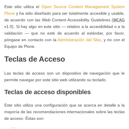
público,
eventos
IMD
deportivos
Este sitio utiliza el
Open Source Content Management System
Registro
deportivos
Plone
y ha sido diseñado para ser totalmente accesible y usable,
municipales
y
que
de acuerdo con las Web Content Accessibility Guidelines (
WCAG
Trámites
de
se
v1.0). Si hay algo en este sitio — relativo a la accesibilidad o a la
en
Reserva
apertura
validación — que no esté de acuerdo al estándar, por favor,
desarrollen
línea
y
póngase en contacto con la
Administración del Sitio
, y no con el
de
en
Gestión
Equipo de Plone.
los
la
Perfil
de
centros
Teclas de Acceso
vía
del
Instalaciones
deportivos
pública
Contratante
Deportivas
de
Las teclas de acceso son un dispositivo de navegación que le
IMD
gestión
permite navegar por este sitio web utilizando su teclado.
Circuito
en
Abono
directa
de
Teclas de acceso disponibles
Plataforma
Deporte
Parques/Urbanos
del
Relación
Este sitio utiliza una configuración que se acerca en detalle a la
Estado
Gestión
de
mayoría de las recomendaciones internacionales sobre las teclas
Plan
Administrativa
de acceso. Éstas son:
Puestos
Local
Normas
de
de
de