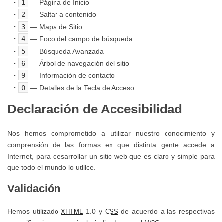
1
— Página de Inicio
para
Centros
Trabajo
Instalaciones
2
— Saltar a contenido
la
Deportivos
y
3
— Mapa de Sitio
cumplimentación
Convenio
4
— Foco del campo de búsqueda
Equipamientos
y
APP
Colectivo
5
— Búsqueda Avanzada
Deportivos
presentación
Entrenamiento
6
— Árbol de navegación del sitio
Personal
de
de
9
— Información de contacto
IMD
Laboral
Sevilla
las
0
— Detalles de la Tecla de Acceso
IMD
fichas
Protocolo
Declaración de Accesibilidad
Suelos
de
en
para
Terceros
caso
Nos hemos comprometido a utilizar nuestro conocimiento y
el
de
comprensión de las formas en que distinta gente accede a
deporte
Período
Internet, para desarrollar un sitio web que es claro y simple para
alertas
Medio
que todo el mundo lo utilice.
meteorológicas
Protocolo
de
Validación
para
Pago
la
Hemos utilizado
1.0 y
de acuerdo a las respectivas
XHTML
CSS
prevención,
Tablón