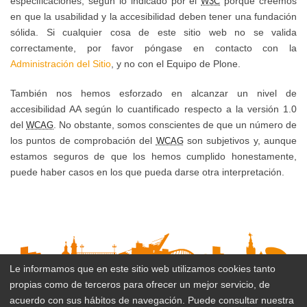
especificaciones, según lo indicado por el
porque creemos
W3C
detección
en que la usabilidad y la accesibilidad deben tener una fundación
de
y
sólida. Si cualquier cosa de este sitio web no se valida
Anuncios
correctamente, por favor póngase en contacto con la
actuación
Administración del Sitio
, y no con el Equipo de Plone.
frente
al
También nos hemos esforzado en alcanzar un nivel de
acoso
accesibilidad AA según lo cuantificado respecto a la versión 1.0
y
del
. No obstante, somos conscientes de que un número de
WCAG
los puntos de comprobación del
son subjetivos y, aunque
abuso
WCAG
estamos seguros de que los hemos cumplido honestamente,
sexual
puede haber casos en los que pueda darse otra interpretación.
a
mujeres
Protocolo
para
Le informamos que en este sitio web utilizamos cookies tanto
la
propias como de terceros para ofrecer un mejor servicio, de
Suscribirse al boletín
prevención,
acuerdo con sus hábitos de navegación. Puede consultar nuestra