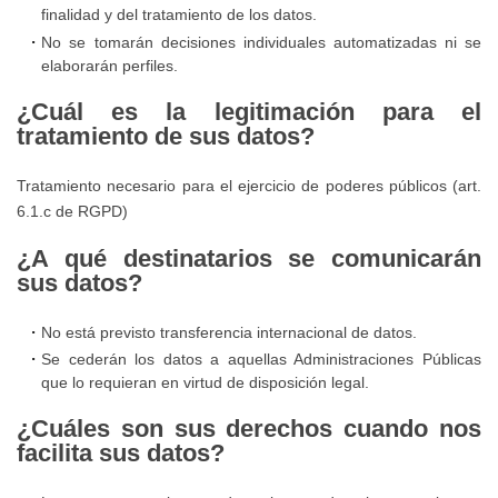
finalidad y del tratamiento de los datos.
detección
de
No se tomarán decisiones individuales automatizadas ni se
y
Anuncios
elaborarán perfiles.
actuación
¿Cuál es la legitimación para el
frente
tratamiento de sus datos?
al
acoso
Tratamiento necesario para el ejercicio de poderes públicos (art.
y
6.1.c de RGPD)
abuso
¿A qué destinatarios se comunicarán
sexual
sus datos?
a
mujeres
No está previsto transferencia internacional de datos.
Se cederán los datos a aquellas Administraciones Públicas
Protocolo
que lo requieran en virtud de disposición legal.
para
¿Cuáles son sus derechos cuando nos
la
facilita sus datos?
prevención,