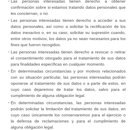
detección
Las personas interesadas tienen derecho a obtener
confirmación sobre si estamos tratando datos personales que
y
les conciernan, o no.
actuación
Las personas interesadas tienen derecho a acceder a sus
frente
datos personales, así como a solicitar la rectificación de los
al
datos inexactos o, en su caso, solicitar su supresión cuando,
entre otros motivos, los datos ya no sean necesarios para los
acoso
fines que fueron recogidos.
y
Las personas interesadas tienen derecho a revocar o retirar
abuso
el consentimiento otorgado para el tratamiento de sus datos
sexual
para finalidades específicas en cualquier momento.
En determinadas circunstancias y por motivos relacionados
a
con su situación particular, las personas interesadas podrán
menores
oponerse al tratamiento de sus datos o a parte de estos, en
cuyo caso dejaremos de tratar los datos, salvo para el
cumplimiento de alguna obligación legal.
Seguro
En determinadas circunstancias, las personas interesadas
de
podrán solicitar la limitación del tratamiento de sus datos, en
accidentes
cuyo caso únicamente los conservaremos para el ejercicio o
deportivos
la defensa de reclamaciones y para el cumplimiento de
alguna obligación legal.