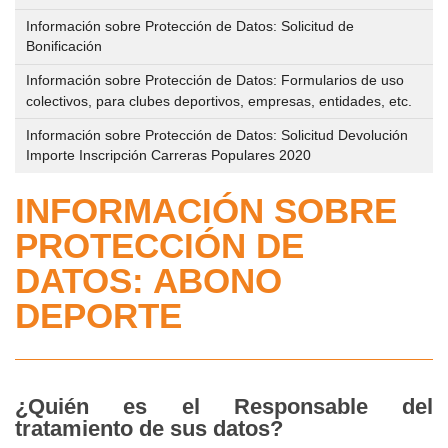
público,
eventos
IMD
deportivos
Información sobre Protección de Datos: Solicitud de
Registro
deportivos
Bonificación
municipales
y
que
Trámites
Información sobre Protección de Datos: Formularios de uso
de
se
en
colectivos, para clubes deportivos, empresas, entidades, etc.
Reserva
apertura
desarrollen
línea
y
Información sobre Protección de Datos: Solicitud Devolución
de
en
Importe Inscripción Carreras Populares 2020
Gestión
los
la
Perfil
de
centros
vía
INFORMACIÓN SOBRE
del
Instalaciones
deportivos
pública
PROTECCIÓN DE
Contratante
Deportivas
de
IMD
DATOS: ABONO
gestión
Circuito
en
Abono
directa
DEPORTE
de
Plataforma
Deporte
Parques/Urbanos
del
Relación
Estado
Gestión
de
Plan
¿Quién es el Responsable del
Administrativa
Puestos
Local
tratamiento de sus datos?
Normas
de
de
de