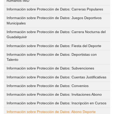
humanos IMD
IMD
PROGRAMAS DEPORTIVOS
Gestión
Información sobre Protección de Datos: Carreras Populares
Administrativa
Volver
CENTROS DEPORTIVOS
Quienes
Información sobre Protección de Datos: Juegos Deportivos
Somos
Municipales
Volver
INFORMACIÓN IMD
Ordenanza
Centros
Información sobre Protección de Datos: Carrera Nocturna del
de
Deportivos
Guadalquivir
Estatutos
Información
precios
Información sobre Protección de Datos: Fiesta del Deporte
IMD
públicos
Mapa
Estructura
Información sobre Protección de Datos: Deportistas con
interactivo
y
Talento
Solicitud
Procesos
Sedes
de
Información sobre Protección de Datos: Subvenciones
selectivos
Reglamento
administrativas
inclusión
para
Información sobre Protección de Datos: Cuentas Justificativas
de
en
la
régimen
Información sobre Protección de Datos: Convenios
Horario
el
contratación
interno
de
Información sobre Protección de Datos: Invitaciones Abono
calendario
de
de
atención
deportivo
Información sobre Protección de Datos: Inscripción en Cursos
Personal
los
al
de
del
Información sobre Protección de Datos: Abono Deporte
centros