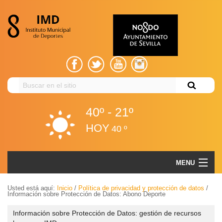
Buscar
en
el
40º - 21º
sitio
HOY
40 º
Información sobre Protección de Datos: Abono Deporte
MENU
Volver
EL IMD
Usted está aquí:
Inicio
/
Política de privacidad y protección de datos
/
Información sobre Protección de Datos: Abono Deporte
Volver
GESTIÓN ADMINISTRATIVA
El
Información sobre Protección de Datos: gestión de recursos