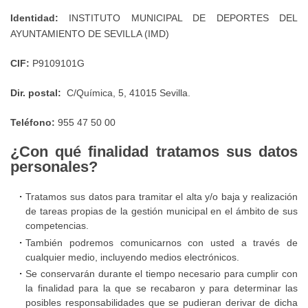
para
Centros
Trabajo
Identidad:
INSTITUTO MUNICIPAL DE DEPORTES DEL
Instalaciones
la
Deportivos
AYUNTAMIENTO DE SEVILLA (IMD)
y
cumplimentación
Convenio
Equipamientos
y
CIF:
P9109101G
APP
Colectivo
Deportivos
presentación
Entrenamiento
Personal
de
Dir. postal:
C/Química, 5, 41015 Sevilla.
de
IMD
Laboral
Sevilla
las
Teléfono:
955 47 50 00
IMD
fichas
Protocolo
¿Con qué finalidad tratamos sus datos
Suelos
de
en
personales?
para
Terceros
caso
el
Tratamos sus datos para tramitar el alta y/o baja y realización
de
deporte
de tareas propias de la gestión municipal en el ámbito de sus
Período
alertas
competencias.
Medio
meteorológicas
También podremos comunicarnos con usted a través de
Protocolo
de
cualquier medio, incluyendo medios electrónicos.
para
Pago
Se conservarán durante el tiempo necesario para cumplir con
la
la finalidad para la que se recabaron y para determinar las
prevención,
posibles responsabilidades que se pudieran derivar de dicha
Tablón