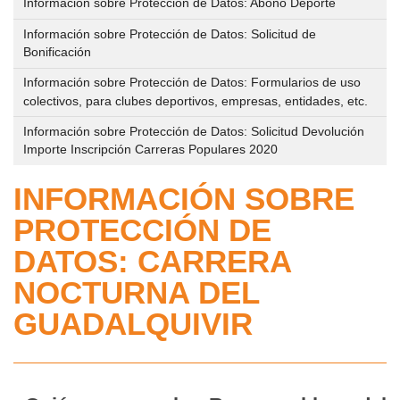
deportivo
Información sobre Protección de Datos: Abono Deporte
Personal
los
al
de
del
Información sobre Protección de Datos: Solicitud de
centros
público,
eventos
Bonificación
IMD
deportivos
Registro
deportivos
Información sobre Protección de Datos: Formularios de uso
municipales
y
que
colectivos, para clubes deportivos, empresas, entidades, etc.
Trámites
de
se
en
Información sobre Protección de Datos: Solicitud Devolución
Reserva
apertura
desarrollen
Importe Inscripción Carreras Populares 2020
línea
y
de
en
Gestión
los
INFORMACIÓN SOBRE
la
Perfil
de
centros
vía
PROTECCIÓN DE
del
Instalaciones
deportivos
pública
DATOS: CARRERA
Contratante
Deportivas
de
IMD
NOCTURNA DEL
gestión
Circuito
en
Abono
directa
GUADALQUIVIR
de
Plataforma
Deporte
Parques/Urbanos
del
Relación
Estado
Gestión
de
Plan