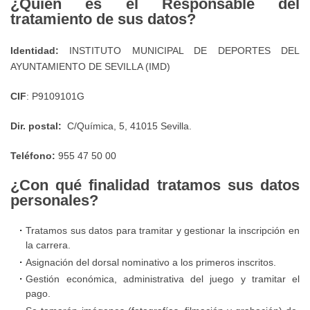
¿Quién es el Responsable del
Administrativa
Puestos
Local
tratamiento de sus datos?
Normas
de
de
de
para
Centros
Trabajo
Instalaciones
Identidad:
INSTITUTO MUNICIPAL DE DEPORTES DEL
la
Deportivos
AYUNTAMIENTO DE SEVILLA (IMD)
y
cumplimentación
Convenio
Equipamientos
y
CIF
: P9109101G
APP
Colectivo
Deportivos
presentación
Entrenamiento
Personal
de
Dir. postal:
C/Química, 5, 41015 Sevilla.
de
IMD
Laboral
Sevilla
las
Teléfono:
955 47 50 00
IMD
fichas
Protocolo
¿Con qué finalidad tratamos sus datos
Suelos
de
en
personales?
para
Terceros
caso
el
Tratamos sus datos para tramitar y gestionar la inscripción en
de
deporte
Período
la carrera.
alertas
Asignación del dorsal nominativo a los primeros inscritos.
Medio
meteorológicas
Protocolo
Gestión económica, administrativa del juego y tramitar el
de
pago.
para
Pago