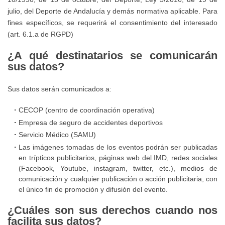
prevención,
julio, del Deporte de Andalucía y demás normativa aplicable. Para
fines específicos, se requerirá el consentimiento del interesado
detección
(art. 6.1.a de RGPD)
y
actuación
¿A qué destinatarios se comunicarán
sus datos?
frente
al
Sus datos serán comunicados a:
acoso
y
CECOP (centro de coordinación operativa)
abuso
Empresa de seguro de accidentes deportivos
sexual
Servicio Médico (SAMU)
a
Las imágenes tomadas de los eventos podrán ser publicadas
en trípticos publicitarios, páginas web del IMD, redes sociales
menores
(Facebook, Youtube, instagram, twitter, etc.), medios de
comunicación y cualquier publicación o acción publicitaria, con
Seguro
el único fin de promoción y difusión del evento.
de
¿Cuáles son sus derechos cuando nos
accidentes
facilita sus datos?