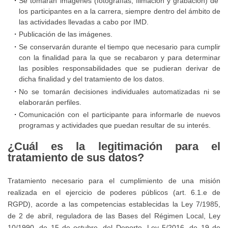
Se tomarán imágenes (fotografías, filmación y grabación) de
la
los participantes en a la carrera, siempre dentro del ámbito de
prevención,
Tablón
las actividades llevadas a cabo por IMD.
detección
Publicación de las imágenes.
de
y
Se conservarán durante el tiempo que necesario para cumplir
Anuncios
con la finalidad para la que se recabaron y para determinar
actuación
las posibles responsabilidades que se pudieran derivar de
frente
dicha finalidad y del tratamiento de los datos.
al
No se tomarán decisiones individuales automatizadas ni se
acoso
elaborarán perfiles.
y
Comunicación con el participante para informarle de nuevos
programas y actividades que puedan resultar de su interés.
abuso
sexual
¿Cuál es la legitimación para el
a
tratamiento de sus datos?
mujeres
Tratamiento necesario para el cumplimiento de una misión
realizada en el ejercicio de poderes públicos (art. 6.1.e de
Protocolo
RGPD), acorde a las competencias establecidas la Ley 7/1985,
para
de 2 de abril, reguladora de las Bases del Régimen Local, Ley
la
10/1990, de 15 de octubre, del Deporte, Ley 5/2016, de 19 de