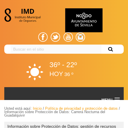
Buscar
en
el
36º - 22º
sitio
HOY
36 º
Información sobre Protección de Datos: Carrera
MENU
Nocturna del Guadalquivir
Usted está aquí:
Inicio
/
Política de privacidad y protección de datos
/
Información sobre Protección de Datos: Carrera Nocturna del
Guadalquivir
Volver
EL IMD
Información sobre Protección de Datos: gestión de recursos