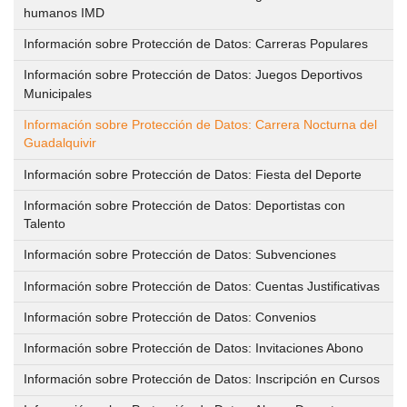
Volver
GESTIÓN ADMINISTRATIVA
humanos IMD
El
Información sobre Protección de Datos: Carreras Populares
IMD
PROGRAMAS DEPORTIVOS
Gestión
Información sobre Protección de Datos: Juegos Deportivos
Administrativa
Volver
CENTROS DEPORTIVOS
Municipales
Quienes
Somos
Información sobre Protección de Datos: Carrera Nocturna del
Volver
INFORMACIÓN IMD
Ordenanza
Centros
Guadalquivir
de
Deportivos
Información sobre Protección de Datos: Fiesta del Deporte
Estatutos
Información
precios
Información sobre Protección de Datos: Deportistas con
IMD
públicos
Mapa
Talento
Estructura
interactivo
y
Información sobre Protección de Datos: Subvenciones
Solicitud
Procesos
Sedes
de
Información sobre Protección de Datos: Cuentas Justificativas
selectivos
Reglamento
administrativas
inclusión
para
Información sobre Protección de Datos: Convenios
de
en
la
régimen
Información sobre Protección de Datos: Invitaciones Abono
Horario
el
contratación
interno
de
Información sobre Protección de Datos: Inscripción en Cursos
calendario
de
de
atención