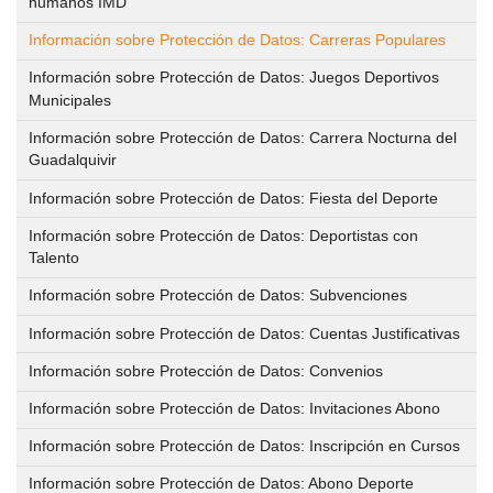
humanos IMD
Volver
GESTIÓN ADMINISTRATIVA
El
Información sobre Protección de Datos: Carreras Populares
IMD
PROGRAMAS DEPORTIVOS
Gestión
Información sobre Protección de Datos: Juegos Deportivos
Municipales
Administrativa
Volver
CENTROS DEPORTIVOS
Quienes
Información sobre Protección de Datos: Carrera Nocturna del
Somos
Volver
INFORMACIÓN IMD
Guadalquivir
Ordenanza
Centros
Información sobre Protección de Datos: Fiesta del Deporte
de
Deportivos
Estatutos
Información
precios
Información sobre Protección de Datos: Deportistas con
IMD
públicos
Talento
Mapa
Estructura
interactivo
Información sobre Protección de Datos: Subvenciones
y
Solicitud
Procesos
Información sobre Protección de Datos: Cuentas Justificativas
Sedes
de
selectivos
Reglamento
administrativas
Información sobre Protección de Datos: Convenios
inclusión
para
de
en
Información sobre Protección de Datos: Invitaciones Abono
la
régimen
Horario
el
contratación
Información sobre Protección de Datos: Inscripción en Cursos
interno
de
calendario
de
de
Información sobre Protección de Datos: Abono Deporte
atención