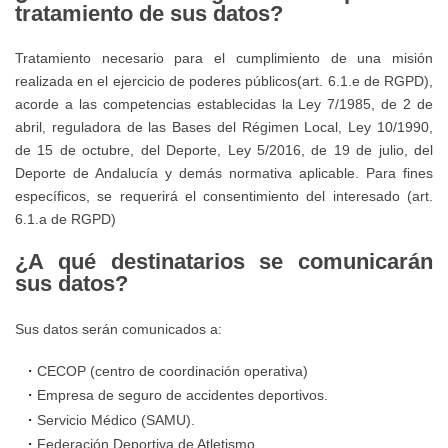
tratamiento de sus datos?
prevención,
detección
Tratamiento necesario para el cumplimiento de una misión
y
realizada en el ejercicio de poderes públicos(art. 6.1.e de RGPD),
actuación
acorde a las competencias establecidas la Ley 7/1985, de 2 de
abril, reguladora de las Bases del Régimen Local, Ley 10/1990,
frente
de 15 de octubre, del Deporte, Ley 5/2016, de 19 de julio, del
al
Deporte de Andalucía y demás normativa aplicable. Para fines
acoso
específicos, se requerirá el consentimiento del interesado (art.
y
6.1.a de RGPD)
abuso
¿A qué destinatarios se comunicarán
sexual
sus datos?
a
menores
Sus datos serán comunicados a:
CECOP (centro de coordinación operativa)
Seguro
Empresa de seguro de accidentes deportivos.
de
Servicio Médico (SAMU).
accidentes
Federación Deportiva de Atletismo