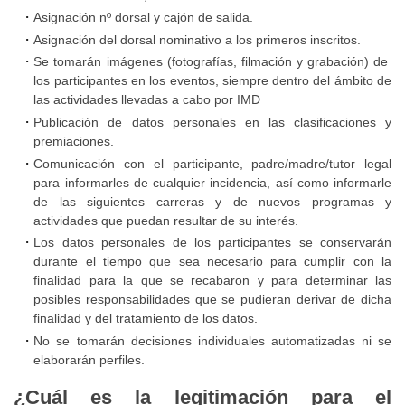
la
Asignación nº dorsal y cajón de salida.
prevención,
Tablón
Asignación del dorsal nominativo a los primeros inscritos.
detección
Se tomarán imágenes (fotografías, filmación y grabación) de
de
y
los participantes en los eventos, siempre dentro del ámbito de
Anuncios
las actividades llevadas a cabo por IMD
actuación
Publicación de datos personales en las clasificaciones y
frente
premiaciones.
al
Comunicación con el participante, padre/madre/tutor legal
acoso
para informarles de cualquier incidencia, así como informarle
de las siguientes carreras y de nuevos programas y
y
actividades que puedan resultar de su interés.
abuso
Los datos personales de los participantes se conservarán
sexual
durante el tiempo que sea necesario para cumplir con la
a
finalidad para la que se recabaron y para determinar las
mujeres
posibles responsabilidades que se pudieran derivar de dicha
finalidad y del tratamiento de los datos.
No se tomarán decisiones individuales automatizadas ni se
Protocolo
elaborarán perfiles.
para
¿Cuál es la legitimación para el
la