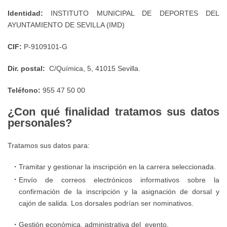
Administrativa
Puestos
Local
Normas
Identidad:
INSTITUTO MUNICIPAL DE DEPORTES DEL
de
de
de
AYUNTAMIENTO DE SEVILLA (IMD)
para
Centros
Trabajo
Instalaciones
la
Deportivos
CIF:
P-9109101-G
y
cumplimentación
Convenio
Equipamientos
y
Dir. postal:
C/Química, 5, 41015 Sevilla.
APP
Colectivo
Deportivos
presentación
Entrenamiento
Personal
Teléfono:
955 47 50 00
de
de
IMD
Laboral
Sevilla
las
¿Con qué finalidad tratamos sus datos
IMD
personales?
fichas
Protocolo
Suelos
de
en
Tratamos sus datos para:
para
Terceros
caso
el
Tramitar y gestionar la inscripción en la carrera seleccionada.
de
deporte
Período
Envío de correos electrónicos informativos sobre la
alertas
confirmación de la inscripción y la asignación de dorsal y
Medio
meteorológicas
cajón de salida. Los dorsales podrían ser nominativos.
Protocolo
de
para
Pago
Gestión económica, administrativa del evento.