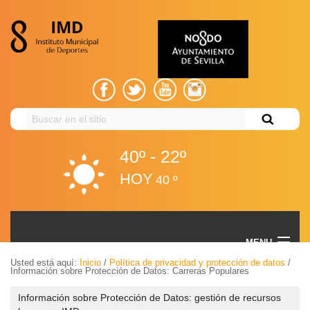
Buscar
en
el
40º - 22º
sitio
HOY
40 º
Información sobre Protección de Datos: Carreras
MENU
Populares
Usted está aquí:
Inicio
/
Política de privacidad y protección de datos
/
Información sobre Protección de Datos: Carreras Populares
Volver
EL IMD
Información sobre Protección de Datos: gestión de recursos