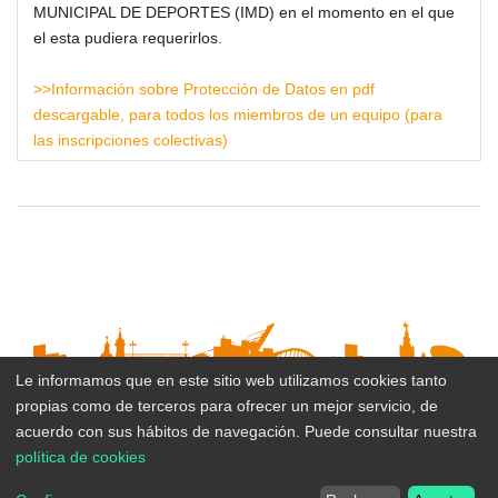
MUNICIPAL DE DEPORTES (IMD) en el momento en el que
el esta pudiera requerirlos.
>>Información sobre Protección de Datos en pdf
descargable, para todos los miembros de un equipo (para
las inscripciones colectivas)
Le informamos que en este sitio web utilizamos cookies tanto
propias como de terceros para ofrecer un mejor servicio, de
Suscribirse al boletín
acuerdo con sus hábitos de navegación. Puede consultar nuestra
política de cookies
Inicio
Area privada
Mapa del Sitio
Accesibilidad
Datos de