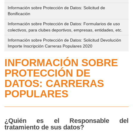
deportivo
Personal
los
al
Información sobre Protección de Datos: Solicitud de
de
del
centros
Bonificación
público,
eventos
IMD
deportivos
Registro
Información sobre Protección de Datos: Formularios de uso
deportivos
municipales
colectivos, para clubes deportivos, empresas, entidades, etc.
y
que
Trámites
de
se
Información sobre Protección de Datos: Solicitud Devolución
en
Reserva
apertura
Importe Inscripción Carreras Populares 2020
desarrollen
línea
y
de
en
INFORMACIÓN SOBRE
Gestión
los
la
Perfil
de
PROTECCIÓN DE
centros
vía
del
Instalaciones
deportivos
DATOS: CARRERAS
pública
Contratante
Deportivas
de
POPULARES
IMD
gestión
Circuito
en
Abono
directa
de
Plataforma
Deporte
Parques/Urbanos
del
Relación
¿Quién es el Responsable del
Estado
tratamiento de sus datos?
Gestión
de
Plan