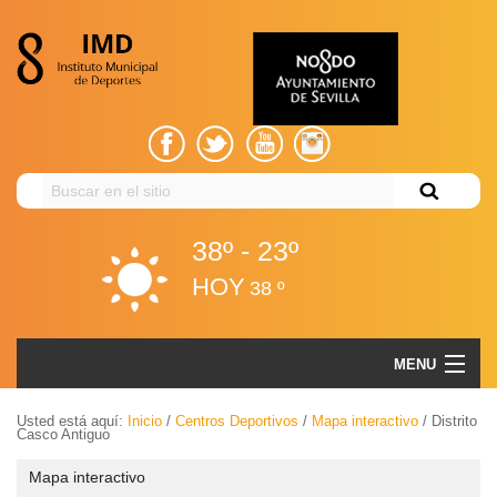
Buscar
en
el
38º - 23º
sitio
HOY
38 º
Distrito Casco Antiguo
MENU
Volver
EL IMD
Usted está aquí:
Inicio
/
Centros Deportivos
/
Mapa interactivo
/
Distrito
Casco Antiguo
Volver
GESTIÓN ADMINISTRATIVA
El
Mapa interactivo