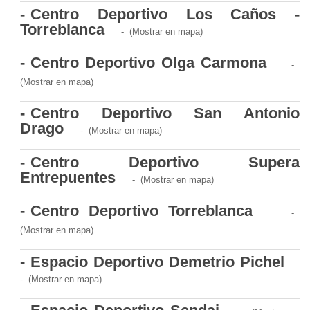
detección
Centro Deportivo Los Caños -
y
Torreblanca
(Mostrar en mapa)
actuación
frente
Centro Deportivo Olga Carmona
al
(Mostrar en mapa)
acoso
Centro Deportivo San Antonio
y
Drago
(Mostrar en mapa)
abuso
sexual
Centro Deportivo Supera
a
Entrepuentes
(Mostrar en mapa)
menores
Centro Deportivo Torreblanca
Seguro
(Mostrar en mapa)
de
Espacio Deportivo Demetrio Pichel
accidentes
(Mostrar en mapa)
deportivos