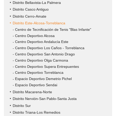
IMD
Distrito Bellavista-La Palmera
PROGRAMAS DEPORTIVOS
Gestión
Distrito Casco Antiguo
Administrativa
Volver
CENTROS DEPORTIVOS
Distrito Cerro-Amate
Quienes
Distrito Este-Alcosa-Torreblanca
Somos
Volver
INFORMACIÓN IMD
Ordenanza
Centros
Centro de Tecnificación de Tenis "Blas Infante"
de
Centro Deportivo Alcosa
Deportivos
Estatutos
Información
Centro Deportivo Andalucía Este
precios
IMD
Centro Deportivo Los Caños - Torreblanca
públicos
Mapa
Estructura
Centro Deportivo San Antonio Drago
interactivo
y
Centro Deportivo Olga Carmona
Solicitud
Procesos
Centro Deportivo Supera Entrepuentes
Sedes
de
selectivos
Reglamento
Centro Deportivo Torreblanca
administrativas
inclusión
para
Espacio Deportivo Demetrio Pichel
de
en
la
Espacio Deportivo Sendai
régimen
Horario
el
contratación
Distrito Macarena-Norte
interno
de
calendario
de
Distrito Nervión-San Pablo-Santa Justa
de
atención
deportivo
Distrito Sur
Personal
los
al
de
Distrito Triana-Los Remedios
del
centros