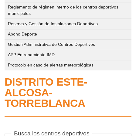
público,
eventos
IMD
deportivos
Reglamento de régimen interno de los centros deportivos
Registro
deportivos
municipales
municipales
y
que
Trámites
Reserva y Gestión de Instalaciones Deportivas
de
se
en
Reserva
apertura
Abono Deporte
desarrollen
línea
y
de
en
Gestión Administrativa de Centros Deportivos
Gestión
los
la
APP Entrenamiento IMD
Perfil
de
centros
vía
del
Instalaciones
Protocolo en caso de alertas meteorológicas
deportivos
pública
Contratante
Deportivas
de
DISTRITO ESTE-
IMD
gestión
Circuito
en
ALCOSA-
Abono
directa
de
Plataforma
Deporte
TORREBLANCA
Parques/Urbanos
del
Relación
Estado
Gestión
de
Plan
Administrativa
Puestos
Local
Normas
de
Busca los centros deportivos
de
de