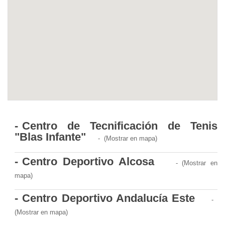
detección
de
y
Anuncios
actuación
frente
al
acoso
y
abuso
sexual
Centro de Tecnificación de Tenis
a
"Blas Infante"
(Mostrar en mapa)
mujeres
Centro Deportivo Alcosa
(Mostrar en
Protocolo
mapa)
para
Centro Deportivo Andalucía Este
la
(Mostrar en mapa)
prevención,