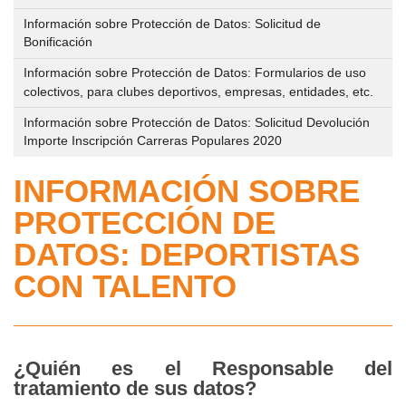
deportivo
Personal
los
al
Información sobre Protección de Datos: Solicitud de
de
del
centros
Bonificación
público,
eventos
IMD
deportivos
Registro
Información sobre Protección de Datos: Formularios de uso
deportivos
municipales
colectivos, para clubes deportivos, empresas, entidades, etc.
y
que
Trámites
de
se
Información sobre Protección de Datos: Solicitud Devolución
en
Reserva
apertura
Importe Inscripción Carreras Populares 2020
desarrollen
línea
y
de
en
INFORMACIÓN SOBRE
Gestión
los
la
Perfil
de
PROTECCIÓN DE
centros
vía
del
Instalaciones
deportivos
DATOS: DEPORTISTAS
pública
Contratante
Deportivas
de
CON TALENTO
IMD
gestión
Circuito
en
Abono
directa
de
Plataforma
Deporte
Parques/Urbanos
del
Relación
¿Quién es el Responsable del
Estado
tratamiento de sus datos?
Gestión
de
Plan