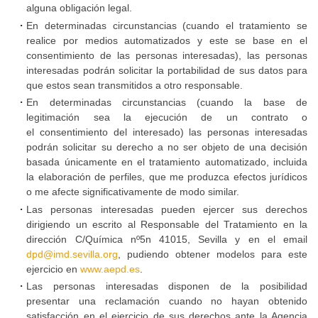
deportivos
alguna obligación legal.
En determinadas circunstancias (cuando el tratamiento se
realice por medios automatizados y este se base en el
Protección
consentimiento de las personas interesadas), las personas
de
interesadas podrán solicitar la portabilidad de sus datos para
datos
que estos sean transmitidos a otro responsable.
En determinadas circunstancias (cuando la base de
legitimación sea la ejecución de un contrato o
el consentimiento del interesado) las personas interesadas
podrán solicitar su derecho a no ser objeto de una decisión
basada únicamente en el tratamiento automatizado, incluida
la elaboración de perfiles, que me produzca efectos jurídicos
o me afecte significativamente de modo similar.
Las personas interesadas pueden ejercer sus derechos
dirigiendo un escrito al Responsable del Tratamiento en la
dirección C/Química nº5n 41015, Sevilla y en el email
dpd@imd.sevilla.org
, pudiendo obtener modelos para este
ejercicio en
www.aepd.es
.
Las personas interesadas disponen de la posibilidad
presentar una reclamación cuando no hayan obtenido
satisfacción en el ejercicio de sus derechos ante la Agencia