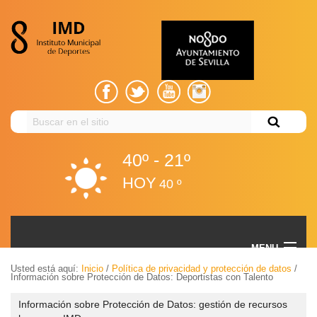
Buscar
en
el
40º - 21º
sitio
HOY
40 º
Información sobre Protección de Datos: Deportistas
MENU
con Talento
Usted está aquí:
Inicio
/
Política de privacidad y protección de datos
/
Información sobre Protección de Datos: Deportistas con Talento
Volver
EL IMD
Información sobre Protección de Datos: gestión de recursos