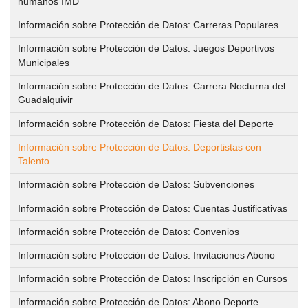
humanos IMD
Volver
GESTIÓN ADMINISTRATIVA
El
Información sobre Protección de Datos: Carreras Populares
IMD
PROGRAMAS DEPORTIVOS
Gestión
Información sobre Protección de Datos: Juegos Deportivos
Municipales
Administrativa
Volver
CENTROS DEPORTIVOS
Quienes
Información sobre Protección de Datos: Carrera Nocturna del
Somos
Volver
INFORMACIÓN IMD
Guadalquivir
Ordenanza
Centros
Información sobre Protección de Datos: Fiesta del Deporte
de
Deportivos
Estatutos
Información
precios
Información sobre Protección de Datos: Deportistas con
IMD
públicos
Talento
Mapa
Estructura
interactivo
Información sobre Protección de Datos: Subvenciones
y
Solicitud
Procesos
Información sobre Protección de Datos: Cuentas Justificativas
Sedes
de
selectivos
Reglamento
administrativas
Información sobre Protección de Datos: Convenios
inclusión
para
de
en
Información sobre Protección de Datos: Invitaciones Abono
la
régimen
Horario
el
contratación
Información sobre Protección de Datos: Inscripción en Cursos
interno
de
calendario
de
de
Información sobre Protección de Datos: Abono Deporte
atención