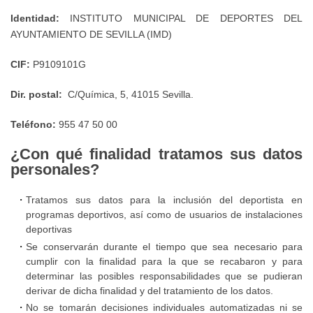
Administrativa
Puestos
Local
Normas
Identidad:
INSTITUTO MUNICIPAL DE DEPORTES DEL
de
de
de
AYUNTAMIENTO DE SEVILLA (IMD)
para
Centros
Trabajo
Instalaciones
la
Deportivos
CIF:
P9109101G
y
cumplimentación
Convenio
Equipamientos
y
Dir. postal:
C/Química, 5, 41015 Sevilla.
APP
Colectivo
Deportivos
presentación
Entrenamiento
Personal
Teléfono:
955 47 50 00
de
de
IMD
Laboral
Sevilla
las
¿Con qué finalidad tratamos sus datos
IMD
personales?
fichas
Protocolo
Suelos
de
en
Tratamos sus datos para la inclusión del deportista en
para
Terceros
programas deportivos, así como de usuarios de instalaciones
caso
el
deportivas
de
deporte
Período
Se conservarán durante el tiempo que sea necesario para
alertas
cumplir con la finalidad para la que se recabaron y para
Medio
meteorológicas
determinar las posibles responsabilidades que se pudieran
Protocolo
de
derivar de dicha finalidad y del tratamiento de los datos.
para
Pago
No se tomarán decisiones individuales automatizadas ni se