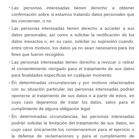
prevención,
Las personas interesadas tienen derecho a obtener
confirmación sobre si estamos tratando datos personales que
detección
les conciernan, o no.
y
Las personas interesadas tienen derecho a acceder a sus
actuación
datos personales, así como a solicitar la rectificación de los
frente
datos inexactos o, en su caso, solicitar su supresión cuando,
entre otros motivos, los datos ya no sean necesarios para los
al
fines que fueron recogidos.
acoso
Las personas interesadas tienen derecho a revocar o retirar
y
el consentimiento otorgado para el tratamiento de sus datos
abuso
para finalidades específicas en cualquier momento.
sexual
En determinadas circunstancias y por motivos relacionados
con su situación particular, las personas interesadas podrán
a
oponerse al tratamiento de sus datos o a parte de estos, en
menores
cuyo caso dejaremos de tratar los datos, salvo para el
cumplimiento de alguna obligación legal.
Seguro
En determinadas circunstancias, las personas interesadas
podrán solicitar la limitación del tratamiento de sus datos, en
de
cuyo caso únicamente los conservaremos para el ejercicio o
accidentes
la defensa de reclamaciones y para el cumplimiento de