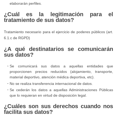
la
elaborarán perfiles.
prevención,
Tablón
¿Cuál es la legitimación para el
detección
de
tratamiento de sus datos?
y
Anuncios
actuación
Tratamiento necesario para el ejercicio de poderes públicos (art.
frente
6.1.c de RGPD)
al
¿A qué destinatarios se comunicarán
acoso
sus datos?
y
abuso
Se comunicará sus datos a aquellas entidades que
proporcionen precios reducidos (alojamiento, transporte,
sexual
material deportivo, atención médica deportiva, etc).
a
No se realiza transferencia internacional de datos.
mujeres
Se cederán los datos a aquellas Administraciones Públicas
que lo requieran en virtud de disposición legal.
Protocolo
¿Cuáles son sus derechos cuando nos
para
facilita sus datos?
la