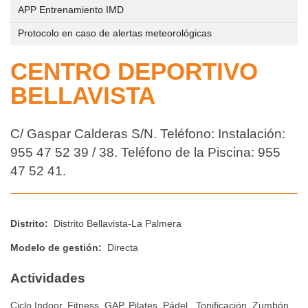
público,
eventos
IMD
APP Entrenamiento IMD
deportivos
Registro
deportivos
Protocolo en caso de alertas meteorológicas
municipales
y
que
Trámites
de
se
CENTRO DEPORTIVO
en
Reserva
apertura
desarrollen
línea
BELLAVISTA
y
de
en
Gestión
los
la
Perfil
de
C/ Gaspar Calderas S/N. Teléfono: Instalación:
centros
vía
del
Instalaciones
955 47 52 39 / 38. Teléfono de la Piscina: 955
deportivos
pública
Contratante
Deportivas
47 52 41.
de
IMD
gestión
Circuito
en
Abono
directa
de
Plataforma
Deporte
Distrito:
Distrito Bellavista-La Palmera
Parques/Urbanos
del
Relación
Modelo de gestión:
Directa
Estado
Gestión
de
Plan
Actividades
Administrativa
Puestos
Local
Normas
de
de
Ciclo Indoor, Fitness, GAP, Pilates, Pádel , Tonificación, Zumbón
de