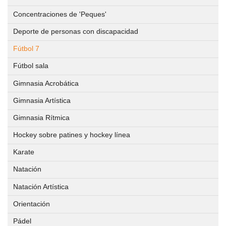
público,
eventos
IMD
deportivos
Concentraciones de 'Peques'
Registro
deportivos
municipales
y
Deporte de personas con discapacidad
que
Trámites
de
se
Fútbol 7
en
Reserva
apertura
desarrollen
línea
Fútbol sala
y
de
en
Gestión
los
Gimnasia Acrobática
la
Perfil
de
centros
vía
Gimnasia Artística
del
Instalaciones
deportivos
pública
Gimnasia Rítmica
Contratante
Deportivas
de
IMD
Hockey sobre patines y hockey línea
gestión
Circuito
en
Abono
directa
Karate
de
Plataforma
Deporte
Parques/Urbanos
Natación
del
Relación
Natación Artística
Estado
Gestión
de
Plan
Orientación
Administrativa
Puestos
Local
Normas
de
de
Pádel
de