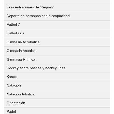
público,
eventos
IMD
deportivos
Concentraciones de 'Peques'
Registro
deportivos
municipales
y
Deporte de personas con discapacidad
que
Trámites
de
se
Fútbol 7
en
Reserva
apertura
desarrollen
línea
Fútbol sala
y
de
en
Gestión
los
Gimnasia Acrobática
la
Perfil
de
centros
vía
Gimnasia Artística
del
Instalaciones
deportivos
pública
Gimnasia Rítmica
Contratante
Deportivas
de
IMD
Hockey sobre patines y hockey línea
gestión
Circuito
en
Abono
directa
Karate
de
Plataforma
Deporte
Parques/Urbanos
Natación
del
Relación
Natación Artística
Estado
Gestión
de
Plan
Orientación
Administrativa
Puestos
Local
Normas
de
de
Pádel
de