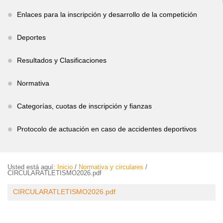
Administrativa
Volver
CENTROS DEPORTIVOS
Quienes
Enlaces para la inscripción y desarrollo de la competición
Somos
Volver
INFORMACIÓN IMD
Ordenanza
Centros
Deportes
de
Deportivos
Estatutos
Información
precios
Resultados y Clasificaciones
IMD
públicos
Mapa
Estructura
Normativa
interactivo
y
Solicitud
Procesos
Categorías, cuotas de inscripción y fianzas
Sedes
de
selectivos
Reglamento
administrativas
inclusión
para
Protocolo de actuación en caso de accidentes deportivos
de
en
la
régimen
Horario
el
contratación
interno
de
calendario
Usted está aquí:
Inicio
/
Normativa y circulares
/
de
de
CIRCULARATLETISMO2026.pdf
atención
deportivo
Personal
los
al
de
CIRCULARATLETISMO2026.pdf
del
centros
público,
eventos
IMD
deportivos
Registro
deportivos