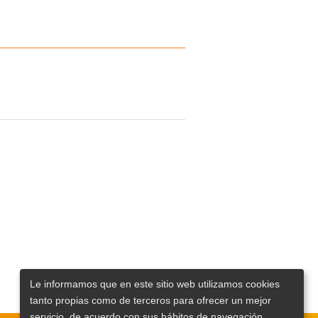
Le informamos que en este sitio web utilizamos cookies
tanto propias como de terceros para ofrecer un mejor
servicio, de acuerdo con sus hábitos de navegación.