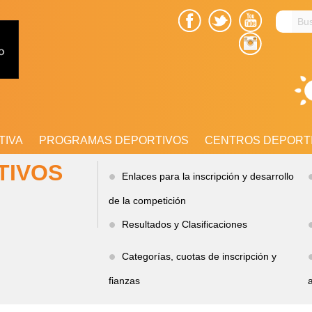
Busc
en
el
sitio
TIVA
PROGRAMAS DEPORTIVOS
CENTROS DEPORT
TIVOS
Enlaces para la inscripción y desarrollo
de la competición
Resultados y Clasificaciones
Categorías, cuotas de inscripción y
fianzas