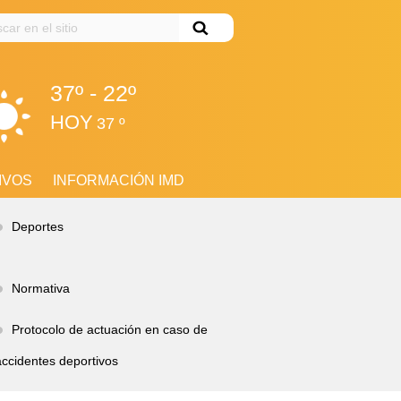
ar
37º - 22º
HOY
37 º
IVOS
INFORMACIÓN IMD
Deportes
Normativa
Protocolo de actuación en caso de
accidentes deportivos